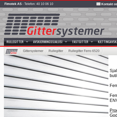
Fimotek AS
- Telefon: 40 10 06 10
Kontakt o
RULLEGITTER
AVSKJERMINGSSJALUSI
FASTGITTER
KJETTINGAVSK
Gittersystemer
Rullegitter
Rullegitter Ferro 6520
Sja
buti
Ferr
Fer
ENV
Pro
God